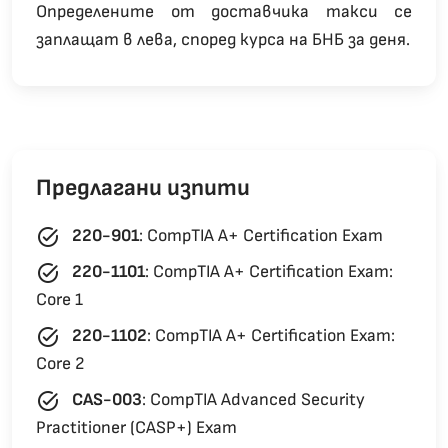
Определените от доставчика такси се
заплащат в лева, според курса на БНБ за деня.
Предлагани изпити
task_alt
220-901
:
CompTIA A+ Certification Exam
task_alt
220-1101
:
CompTIA A+ Certification Exam:
Core 1
task_alt
220-1102
:
CompTIA A+ Certification Exam:
Core 2
task_alt
CAS-003
:
CompTIA Advanced Security
Practitioner (CASP+) Exam