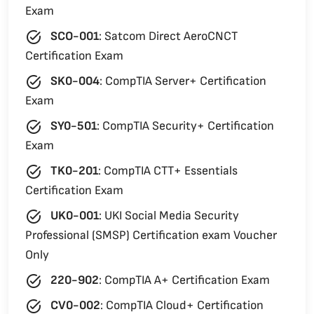
Exam
task_alt
SCO-001
:
Satcom Direct AeroCNCT
Certification Exam
task_alt
SK0-004
:
CompTIA Server+ Certification
Exam
task_alt
SY0-501
:
CompTIA Security+ Certification
Exam
task_alt
TK0-201
:
CompTIA CTT+ Essentials
Certification Exam
task_alt
UK0-001
:
UKI Social Media Security
Professional (SMSP) Certification exam Voucher
Only
task_alt
220-902
:
CompTIA A+ Certification Exam
task_alt
CV0-002
:
CompTIA Cloud+ Certification