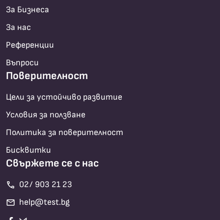
За Бизнеса
За нас
Референции
Въпроси
Поверителност
Цели за устойчиво развитие
Условия за ползване
Политика за поверителност
Бисквитки
Свържете се с нас
call
02/ 903 21 23
mail
help@test.bg