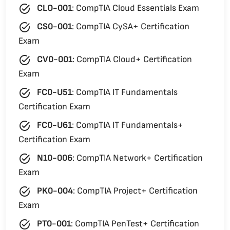
task_alt
CLO-001
:
CompTIA Cloud Essentials Exam
task_alt
CS0-001
:
CompTIA CySA+ Certification
Exam
task_alt
CV0-001
:
CompTIA Cloud+ Certification
Exam
task_alt
FC0-U51
:
CompTIA IT Fundamentals
Certification Exam
task_alt
FC0-U61
:
CompTIA IT Fundamentals+
Certification Exam
task_alt
N10-006
:
CompTIA Network+ Certification
Exam
task_alt
PK0-004
:
CompTIA Project+ Certification
Exam
task_alt
PT0-001
:
CompTIA PenTest+ Certification