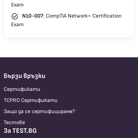
Exam
task_alt
N10-007
:
CompTIA Network+ Certification
Exam
Бързи връзки
Сертификати
TCPRO Сертификати
Защо да се сертифицираме?
Тестове
За TEST.BG