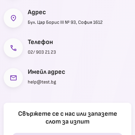
Адрес
location_on
Бул. Цар Борис III № 93, София 1612
Телефон
phone
02/ 903 21 23
Имейл адрес
mail
help@test.bg
Свържете се с нас или запазете
слот за изпит