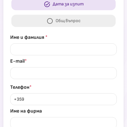
task_alt
Дата за изпит
circle
Общ въпрос
Име и фамилия
*
E-mail
*
Телефон
*
Име на фирма