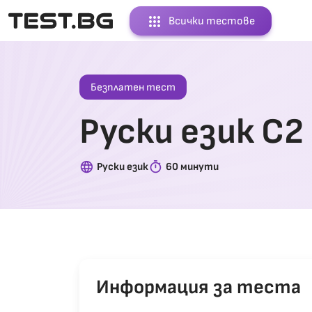
apps
Всички тестове
Безплатен тест
Руски език С2
language
timer
Руски език
60 минути
Информация за теста