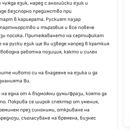
чужда език, наред с английски език и
де безспорно предимство при
тарт в кариерата. Руският пазар
партньорство и търговия и все повече
ази посока. Притежаването на сертификат
 на руски език ще Ви изведе напред в краткия
вободна работна позиция, както и силен
ите нивото си на владеене на езика и да
знанията Ви.
на една от 4 възможни думи/фрази, която да
то. Покрива се широк спектър от умения,
преминем през синоними, откриване на
редлози, съгласуване на времена, бизнес