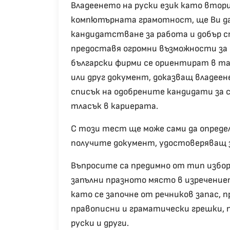
Владеенето на руски език като втори 
компютърната грамотност, ще Ви да
кандидатстване за работа и добър с
предоставя огромни възможности за 
български фирми се ориентират в т
или друг документ, доказващ владеене
списък на одобрените кандидати за с
тласък в кариерата.
С този тест ще може сами да определ
получите документ, удостоверяващ 
Въпросите са предимно от тип избор 
запълни празното място в изречение
като се започне от речников запас, 
правописни и граматически грешки, п
руски и други.