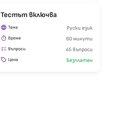
Тестът включва
language
Тема
Руски език
timer
Време
60 минути
checklist
Въпроси
45 въпроси
sell
Цена
Безплатен