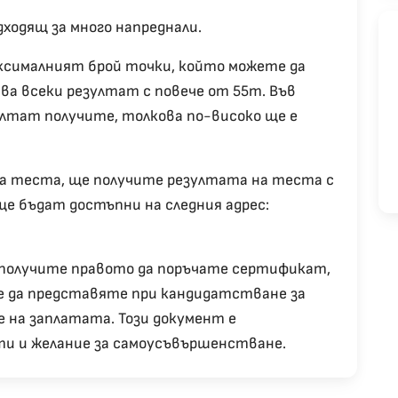
дходящ за много напреднали.
ксималният брой точки, който можете да
ава всеки резултат с повече от 55т. Във
ултат получите, толкова по-високо ще е
я на теста, ще получите резултата на теста с
е бъдат достъпни на следния адрес:
 получите правото да поръчате сертификат,
е да представяте при кандидатстване за
е на заплатата. Този документ е
и и желание за самоусъвършенстване.